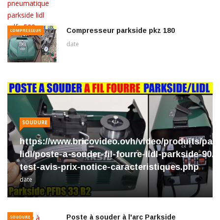
Compresseur parkside pkz 180
COMPRESSEUR
date
SOUDURE
https://www.bricovideo.ovh/video/produits/par
lidl/poste-a-souder-fil-fourre-lidl-parkside-90A
test-avis-prix-notice-caracteristiques.php
date
Poste à souder à l'arc Parkside
SOUDURE