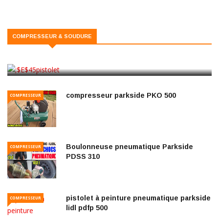
COMPRESSEUR
https://www.bricovideo.ovh/video/produits/par
lidl/pistolet-de-sablage-a-air-comprime-parksi
COMPRESSEUR & SOUDURE
lidl-pdsp-1000-lidl.html
date
compresseur parkside PKO 500
COMPRESSEUR
Boulonneuse pneumatique Parkside
COMPRESSEUR
PDSS 310
pistolet à peinture pneumatique parkside
COMPRESSEUR
lidl pdfp 500