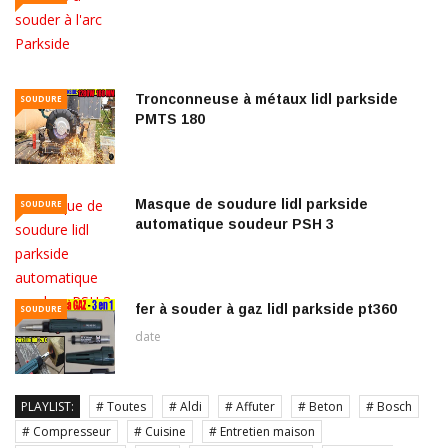
Tronconneuse à métaux lidl parkside
SOUDURE
PMTS 180
Masque de soudure lidl parkside
SOUDURE
automatique soudeur PSH 3
fer à souder à gaz lidl parkside pt360
SOUDURE
date
PLAYLIST:
# Toutes
# Aldi
# Affuter
# Beton
# Bosch
# Compresseur
# Cuisine
# Entretien maison