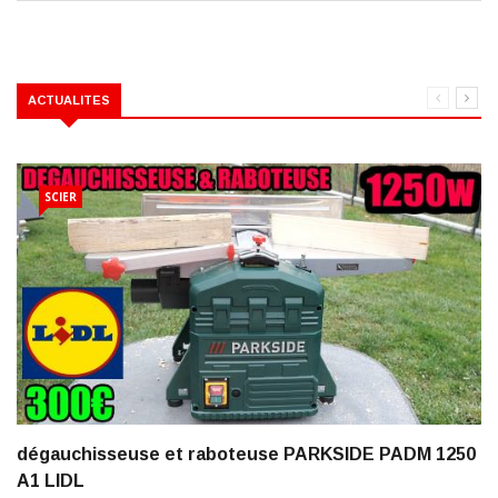
navigation
ACTUALITES
SCIER
dégauchisseuse et raboteuse PARKSIDE PADM 1250
A1 LIDL