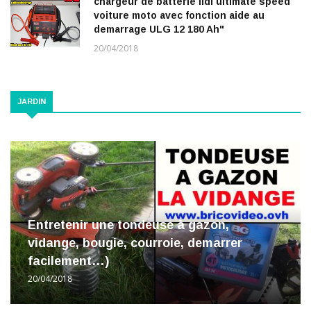
chargeur de batterie lidl ultimate speed
voiture moto avec fonction aide au
demarrage ULG 12 180 Ah"
20/04/2018
JARDIN
Entretenir une tondeuse à gazon,
vidange, bougie, courroie, demarrer
facilement…)
20/04/2018